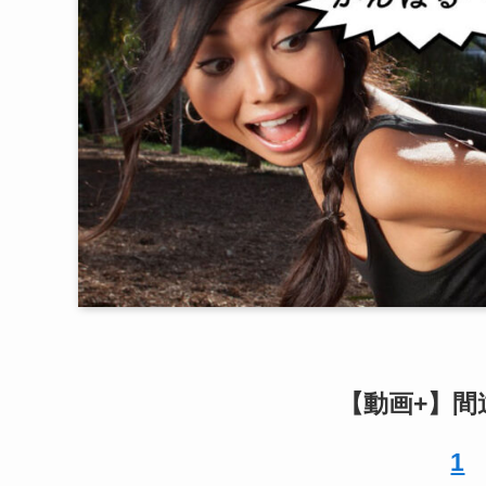
【動画+】間
1