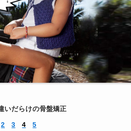
違いだらけの骨盤矯正
2
3
4
5