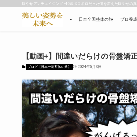
腹やせアンチエイジング>40歳ボロボロだった僕を変えた腹やせの真実
日本全国整体の旅
プロ養
【動画+】間違いだらけの骨盤矯正
2024年5月3日
ブログ【日本一周整体の旅】