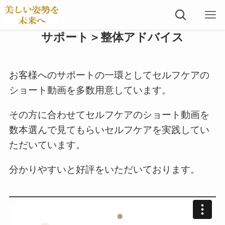
サポート＞整体アドバイス
お客様へのサポートの一環としてセルフケアの
ショート動画を多数用意しています。
その方に合わせてセルフケアのショート動画を
数本選んで見てもらいセルフケアを実践してい
ただいています。
分かりやすいと好評をいただいております。