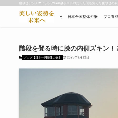
腹やせアンチエイジング>40歳ボロボロだった僕を変えた腹やせの真実
日本全国整体の旅
プロ養
階段を登る時に膝の内側ズキン！
2025年9月12日
ブログ【日本一周整体の旅】