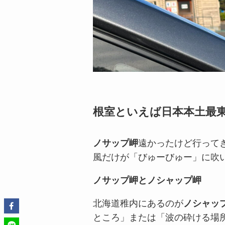
根室といえば日本本土最
ノサップ岬
遠かったけど行って
風だけが「びゅーびゅー」に吹
ノサップ岬とノシャップ岬
北海道稚内にあるのが
ノシャッ
ところ」または「波の砕ける場