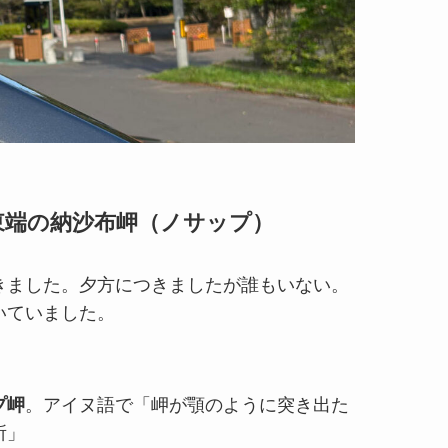
東端の納沙布岬（ノサップ）
きました。夕方につきましたが誰もいない。
いていました。
プ岬
。アイヌ語で「岬が顎のように突き出た
所」