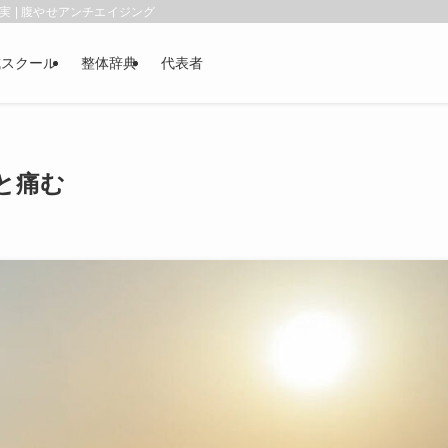
 | 腹やせアンチエイジング
成スクール
整体辞典
代表者
と痛む